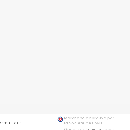
Marchand approuvé par
formations
la Société des Avis
cliquez ici pour
Garantis,