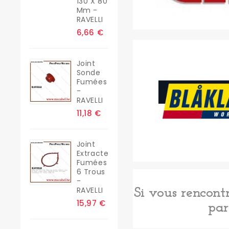
130 X 80
Mm -
RAVELLI
6,66 €
Joint
Sonde
Fumées
-
RAVELLI
11,18 €
Joint
Extracteur
Fumées
6 Trous
-
RAVELLI
Si vous rencontr
15,97 €
par