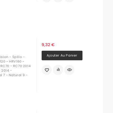
9,32 €
Ajouter Au Panier
sion - Spillo -
V120 - HRV160 -
- RC70 - RC70 2014
 2014 -
l 7 - Natural 9 -