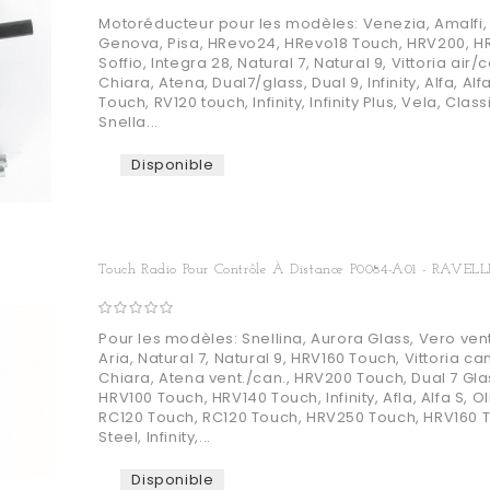
Motoréducteur pour les modèles: Venezia, Amalfi, H
Genova, Pisa, HRevo24, HRevo18 Touch, HRV200, H
Soffio, Integra 28, Natural 7, Natural 9, Vittoria air/c
Chiara, Atena, Dual7/glass, Dual 9, Infinity, Alfa, Al
Touch, RV120 touch, Infinity, Infinity Plus, Vela, Class
Snella...
Disponible
Touch Radio Pour Contrôle À Distance P0084-A01 - RAVELL
Pour les modèles: Snellina, Aurora Glass, Vero vent.
Aria, Natural 7, Natural 9, HRV160 Touch, Vittoria can.
Chiara, Atena vent./can., HRV200 Touch, Dual 7 Glas
HRV100 Touch, HRV140 Touch, Infinity, Afla, Alfa S, O
RC120 Touch, RC120 Touch, HRV250 Touch, HRV160 
Steel, Infinity,...
Disponible