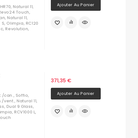
Ajouter Au Panier
R70, Natural 11,
Revo24 Touch,
an, Natural 11,
fa S, Olimpia, RC120
ic, Revolution,
I
371,35 €
Ajouter Au Panier
/can., Soffio,
/vent., Natural 11,
s, Dual 9 Glass,
limpia, RCV1000 L,
Touch