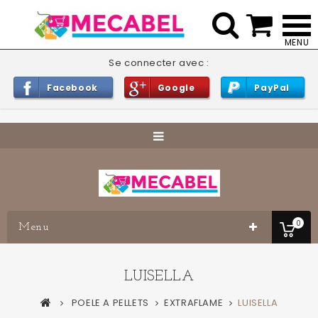


Se connecter avec :
Facebook
Google
PayPal
0
Menu
LUISELLA
POELE A PELLETS
EXTRAFLAME
LUISELLA