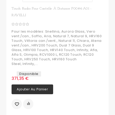
Touch Radio Pour Contrôle À Distance P0084-A01 -
RAVELLI
Pour les modèles: Snellina, Aurora Glass, Vero
vent./can., Soffio, Aria, Natural 7, Natural 9, HRV160
Touch, Vittoria can./vent., Natural 11, Chiara, Atena
vent./can., HRV200 Touch, Dual 7 Glass, Dual 9
Glass, HRV100 Touch, HRV140 Touch, Infinity, Afla,
Alfa S, Olimpia, RCV1000 L, RC120 Touch, RC120
Touch, HRV250 Touch, HRV160 Touch
Steel, Infinity,...
Disponible
371,35 €
Ajouter Au Panier