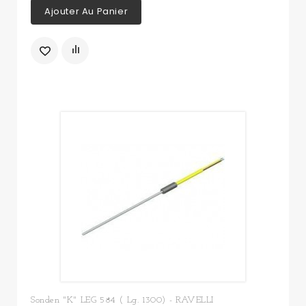
Ajouter Au Panier
Sonden "K" LEG 584 ( Lg. 1300) - RAVELLI