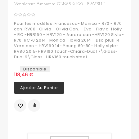
Ventilateur Ambiance QLN65-2400 - RAVELLI
Pour les modèles :Francesca- Monica - R70 - R70
can. RV80- Olivia - Olivia Can. - Eva - Flavia-Holly
- RC -HRB160 - HRV120 - Aurora can.-HRV120 Style-
R70-RC70 2014 -Monica-Flavia 2014 - Lisa plus 14 -
Vera can.- HRV160 14- Young 60-80- Holly style-
RV80 2015-HRV160 Touch-Chiara-Dual 7\Glass-
Dual 9\Glass- HRV160 touch steel
Disponible
118,46 €
Ajouter Au Panier