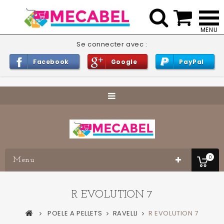


Se connecter avec :
Facebook
Google
PayPal
0
Menu
R EVOLUTION 7
POELE A PELLETS
RAVELLI
R EVOLUTION 7