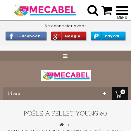


Se connecter avec :
Facebook
Google
PayPal
0
Menu
POÊLE A PELLET YOUNG 60