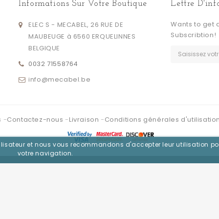
Informations Sur Votre Boutique
Lettre D'in
Wants to get 
ELEC S - MECABEL, 26 RUE DE
Subscribtion!
MAUBEUGE à 6560 ERQUELINNES
BELGIQUE
0032 71558764
info@mecabel.be
s
Contactez-nous
Livraison
Conditions générales d'utilisatio
utilisateur et nous vous recommandons d'accepter leur utilisation po
votre navigation.
Se connecter avec :
Facebook