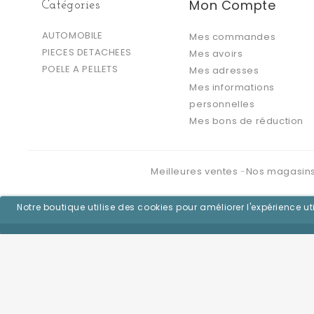
Mon Compte
Catégories
AUTOMOBILE
Mes commandes
PIECES DETACHEES
Mes avoirs
POELE A PELLETS
Mes adresses
Mes informations
personnelles
Mes bons de réduction
Meilleures ventes
Nos magasin
Notre boutique utilise des cookies pour améliorer l'expérience 
©2026 - Logiciel e-commerce par PrestaShop™