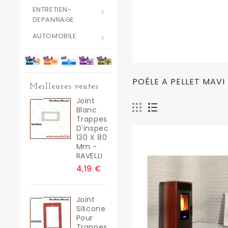
ENTRETIEN-
DEPANNAGE
AUTOMOBILE
POÊLE A PELLET MAVI
Meilleures ventes
Joint
Blanc
Trappes
D'inspection
130 X 80
Mm -
RAVELLI
4,19 €
Joint
Silicone
Pour
Trappes