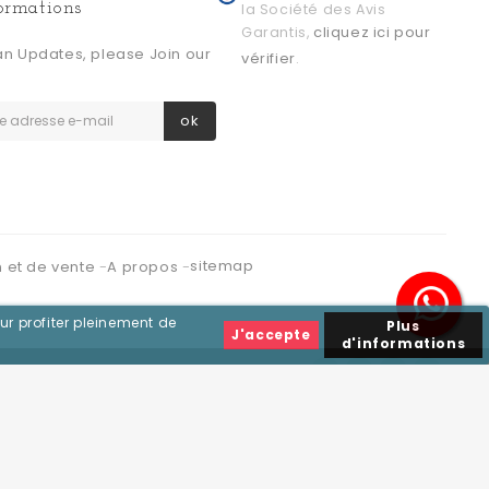
formations
la Société des Avis
cliquez ici pour
Garantis,
an Updates, please Join our
vérifier
.
ok
sitemap
n et de vente
A propos
ur profiter pleinement de
Plus
J'accepte
d'informations