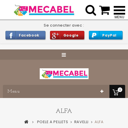


Se connecter avec :
Facebook
Google
PayPal
0
Menu
ALFA
POELE A PELLETS
RAVELLI
ALFA