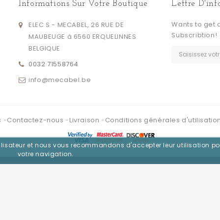
Informations Sur Votre Boutique
Lettre D'in
Wants to get 
ELEC S - MECABEL, 26 RUE DE
Subscribtion!
MAUBEUGE à 6560 ERQUELINNES
BELGIQUE
0032 71558764
info@mecabel.be
s
Contactez-nous
Livraison
Conditions générales d'utilisatio
utilisateur et nous vous recommandons d'accepter leur utilisation po
votre navigation.
Se connecter avec :
Facebook