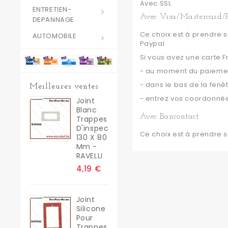
Avec SSL
ENTRETIEN-
Avec Visa/Mastercard/
DEPANNAGE
Ce choix est à prendre 
AUTOMOBILE
Paypal.
Si vous avez une carte F
- au moment du paiement
- dans le bas de la fenê
Meilleures ventes
- entrez vos coordonné
Joint
Blanc
Avec Bancontact
Trappes
D'inspection
Ce choix est à prendre 
130 X 80
Mm -
RAVELLI
4,19 €
Joint
Silicone
Pour
Trappes