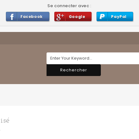
Se connecter avec :
Facebook
Google
PayPal
Rechercher
isé
é