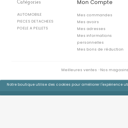
Mon Compte
Catégories
AUTOMOBILE
Mes commandes
PIECES DETACHEES
Mes avoirs
POELE A PELLETS
Mes adresses
Mes informations
personnelles
Mes bons de réduction
Meilleures ventes
Nos magasin
Notre boutique utilise des cookies pour améliorer l'expérience 
©2026 - Logiciel e-commerce par PrestaShop™