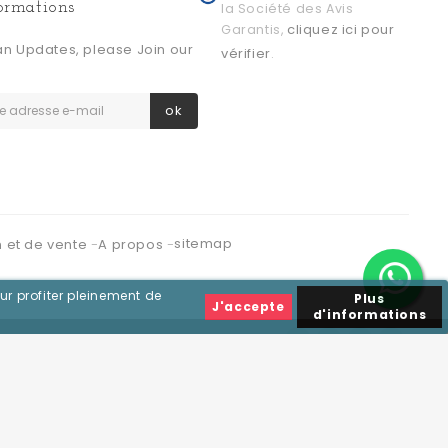
formations
la Société des Avis
cliquez ici pour
Garantis,
an Updates, please Join our
vérifier
.
ok
sitemap
n et de vente
A propos
ur profiter pleinement de
Plus
J'accepte
d'informations