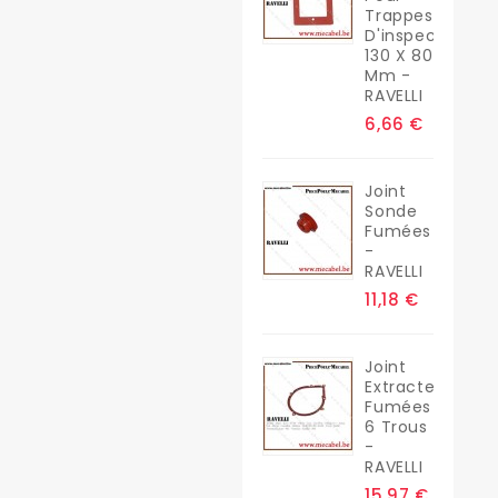
Trappes
D'inspection
130 X 80
Mm -
RAVELLI
6,66 €
Joint
Sonde
Fumées
-
RAVELLI
11,18 €
Joint
Extracteur
Fumées
6 Trous
-
RAVELLI
15,97 €