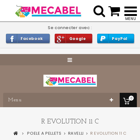


Se connecter avec :
Facebook
Google
PayPal
0
Menu
R EVOLUTION 11 C
POELE A PELLETS
RAVELLI
R EVOLUTION 11 C