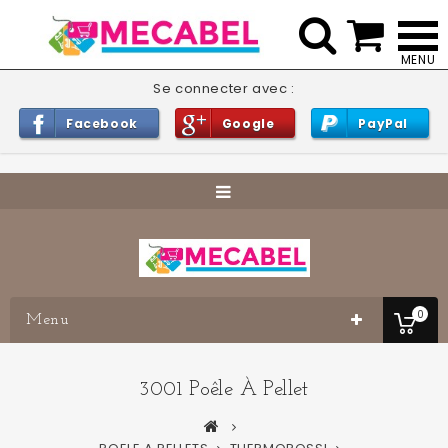


Se connecter avec :
Facebook
Google
PayPal
0
Menu
3001 Poêle À Pellet