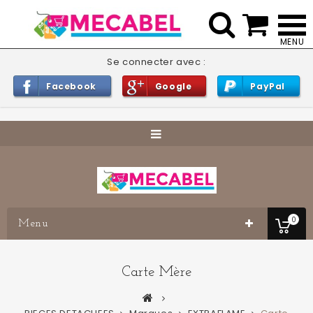


Se connecter avec :
Facebook
Google
PayPal
0
Menu
Carte Mère