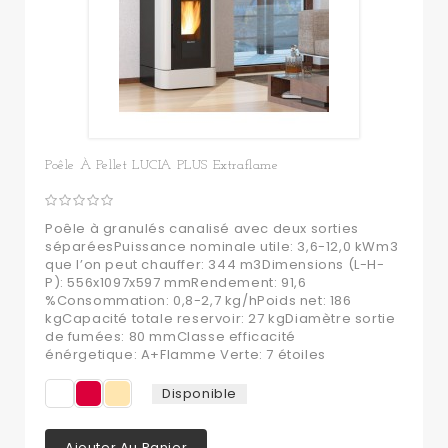
Poêle À Pellet LUCIA PLUS Extraflame
Poêle à granulés canalisé avec deux sorties
séparéesPuissance nominale utile: 3,6-12,0 kWm3
que l’on peut chauffer: 344 m3Dimensions (L-H-
P): 556x1097x597 mmRendement: 91,6
%Consommation: 0,8-2,7 kg/hPoids net: 186
kgCapacité totale reservoir: 27 kgDiamètre sortie
de fumées: 80 mmClasse efficacité
énérgetique: A+Flamme Verte: 7 étoiles
Disponible
Ajouter Au Panier