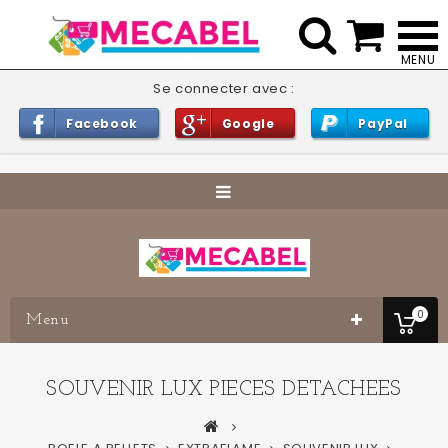


Se connecter avec :
Facebook
Google
PayPal
0
Menu
SOUVENIR LUX PIECES DETACHEES