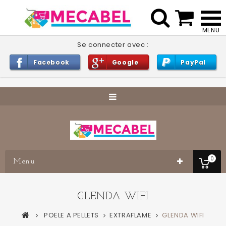


Se connecter avec :
Facebook
Google
PayPal
0
Menu
GLENDA WIFI
POELE A PELLETS
EXTRAFLAME
GLENDA WIFI