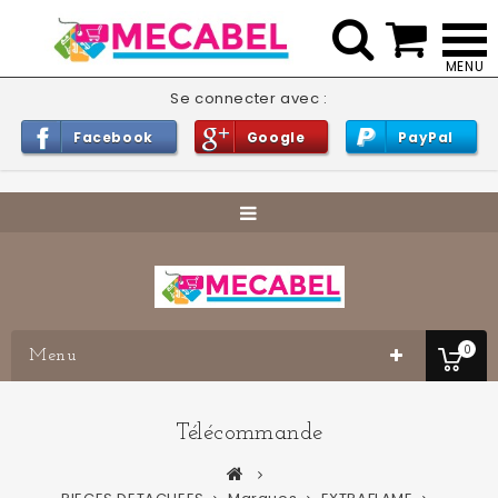


Se connecter avec :
Facebook
Google
PayPal
0
Menu
Télécommande