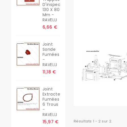
D'inspection
130 X 80
Mm -
RAVELLI
6,66 €
Joint
Sonde
Fumées
-
RAVELLI
11,18 €
Joint
Extracteur
Fumées
6 Trous
-
RAVELLI
Résultats 1 - 2 sur 2.
15,97 €