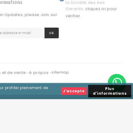
formations
la Société des Avis
cliquez ici pour
Garantis,
an Updates, please Join our
vérifier
.
ok
sitemap
n et de vente
A propos
ur profiter pleinement de
Plus
J'accepte
d'informations