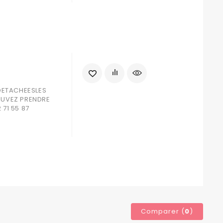
DETACHEESLES
POUVEZ PRENDRE
71 55 87
Comparer (
0
)