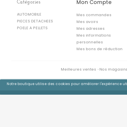
Mon Compte
Catégories
AUTOMOBILE
Mes commandes
PIECES DETACHEES
Mes avoirs
POELE A PELLETS
Mes adresses
Mes informations
personnelles
Mes bons de réduction
Meilleures ventes
Nos magasin
Notre boutique utilise des cookies pour améliorer l'expérience 
©2026 - Logiciel e-commerce par PrestaShop™