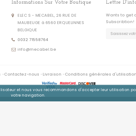
Informations Sur Votre Boutique
Lettre D'in
Wants to get 
ELEC S - MECABEL, 26 RUE DE
Subscribtion!
MAUBEUGE à 6560 ERQUELINNES
BELGIQUE
0032 71558764
info@mecabel.be
s
Contactez-nous
Livraison
Conditions générales d'utilisatio
utilisateur et nous vous recommandons d'accepter leur utilisation po
votre navigation.
Se connecter avec :
Facebook