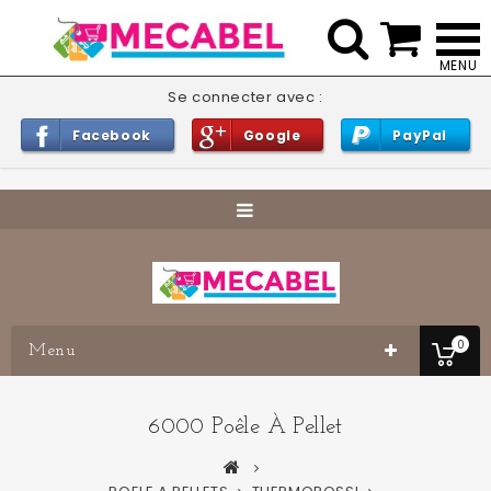


Se connecter avec :
Facebook
Google
PayPal
0
Menu
6000 Poêle À Pellet