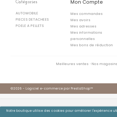
Mon Compte
Catégories
AUTOMOBILE
Mes commandes
PIECES DETACHEES
Mes avoirs
POELE A PELLETS
Mes adresses
Mes informations
personnelles
Mes bons de réduction
Meilleures ventes
Nos magasin
©2026 - Logiciel e-commerce par PrestaShop™
Notre boutique utilise des cookies pour améliorer l'expérience 