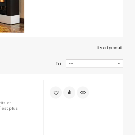
Il y a 1 produit.
Tri
--
ifs et
'est plus