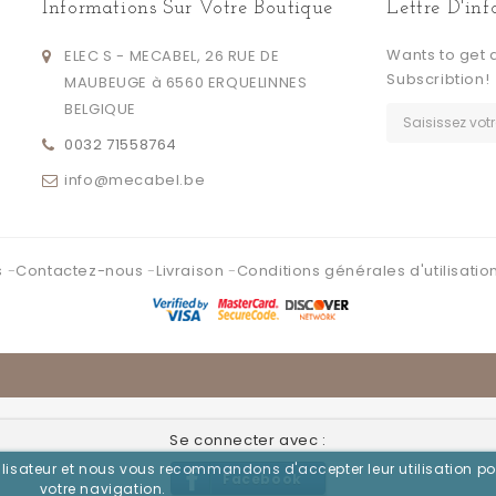
Informations Sur Votre Boutique
Lettre D'in
Wants to get 
ELEC S - MECABEL, 26 RUE DE
Subscribtion!
MAUBEUGE à 6560 ERQUELINNES
BELGIQUE
0032 71558764
info@mecabel.be
s
Contactez-nous
Livraison
Conditions générales d'utilisatio
Se connecter avec :
utilisateur et nous vous recommandons d'accepter leur utilisation po
Facebook
votre navigation.