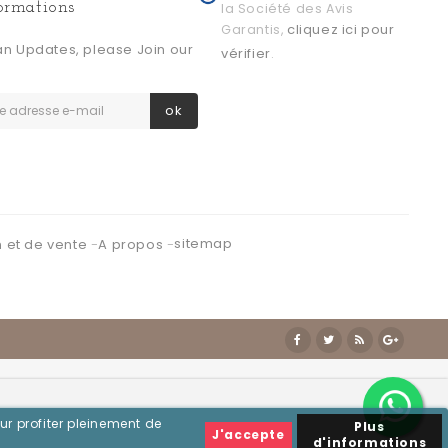
formations
la Société des Avis
cliquez ici pour
Garantis,
an Updates, please Join our
vérifier
.
ok
sitemap
n et de vente
A propos
ur profiter pleinement de
Plus
J'accepte
d'informations