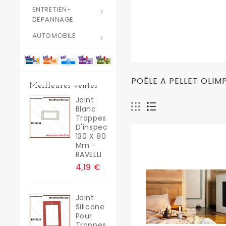
ENTRETIEN-
DEPANNAGE
AUTOMOBILE
POÊLE A PELLET OLIM
Meilleures ventes
Joint
Blanc
Trappes
D'inspection
130 X 80
Mm -
RAVELLI
4,19 €
Joint
Silicone
Pour
Trappes