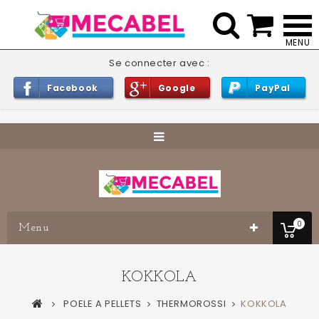


Se connecter avec :
Facebook
Google
PayPal
0
Menu
KOKKOLA
POELE A PELLETS
THERMOROSSI
KOKKOLA