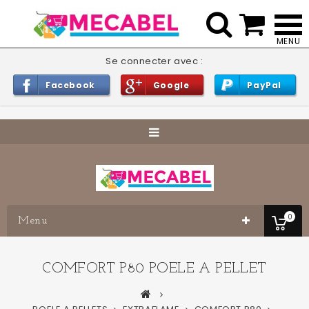


Se connecter avec :
Facebook
Google
PayPal
0
Menu
COMFORT P80 POELE A PELLET