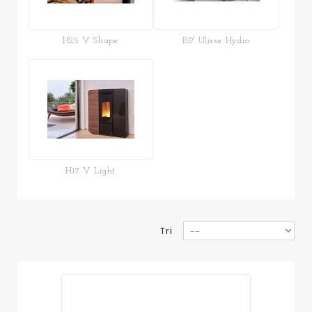
H25 V Shape
B17 Ulisse Hydro
H17 V Light
Tri