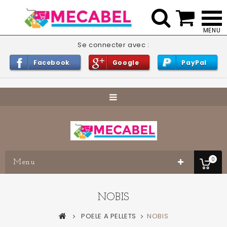


Se connecter avec :
Facebook
Google
PayPal
0
Menu
NOBIS
POELE A PELLETS
NOBIS