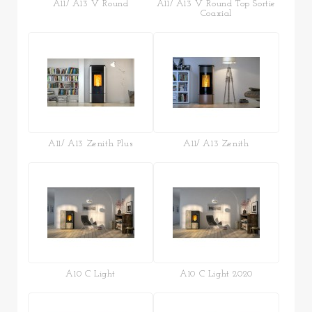
A11/ A13 V Round
A11/ A13 V Round Top Sortie
Coaxial
A11/ A13 Zenith Plus
A11/ A13 Zenith
A10 C Light
A10 C Light 2020