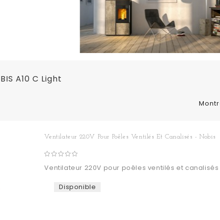
IS A10 C Light
Montr
Ventilateur 220V Pour Poêles Ventilés Et Canalisés - Nobis
Ventilateur 220V pour poêles ventilés et canalisés
Disponible