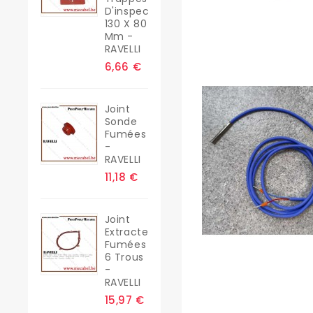
D'inspection
130 X 80
Mm -
RAVELLI
6,66 €
Joint
Sonde
Fumées
-
RAVELLI
11,18 €
Joint
Extracteur
Fumées
6 Trous
-
RAVELLI
15,97 €