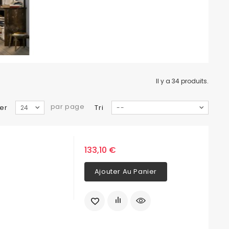
Il y a 34 produits.
par page
er
Tri
24
--
133,10 €
Ajouter Au Panier