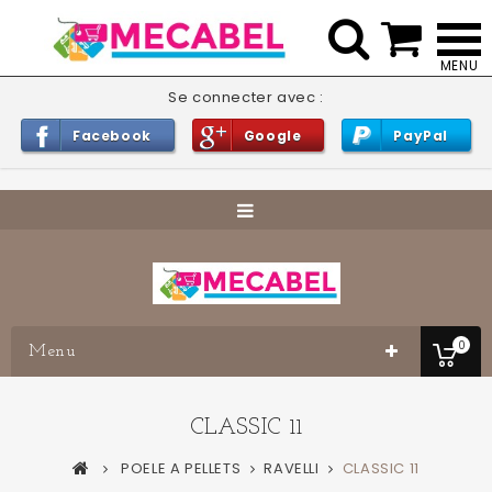


Se connecter avec :
Facebook
Google
PayPal
0
Menu
CLASSIC 11
POELE A PELLETS
RAVELLI
CLASSIC 11