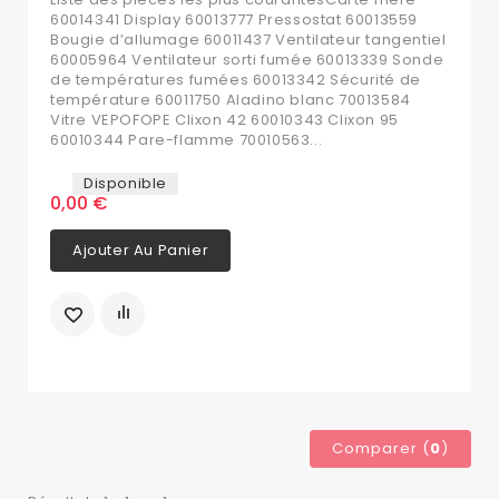
60014341 Display 60013777 Pressostat 60013559
Bougie d’allumage 60011437 Ventilateur tangentiel
60005964 Ventilateur sorti fumée 60013339 Sonde
de températures fumées 60013342 Sécurité de
température 60011750 Aladino blanc 70013584
Vitre VEPOFOPE Clixon 42 60010343 Clixon 95
60010344 Pare-flamme 70010563...
Disponible
0,00 €
Ajouter Au Panier
Comparer (
0
)