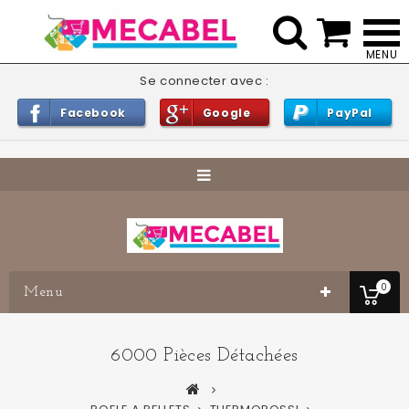


Se connecter avec :
Facebook
Google
PayPal
0
Menu
6000 Pièces Détachées