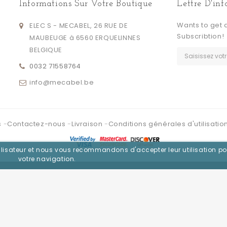
Informations Sur Votre Boutique
Lettre D'in
Wants to get 
ELEC S - MECABEL, 26 RUE DE
Subscribtion!
MAUBEUGE à 6560 ERQUELINNES
BELGIQUE
0032 71558764
info@mecabel.be
s
Contactez-nous
Livraison
Conditions générales d'utilisatio
utilisateur et nous vous recommandons d'accepter leur utilisation po
votre navigation.
Se connecter avec :
Facebook