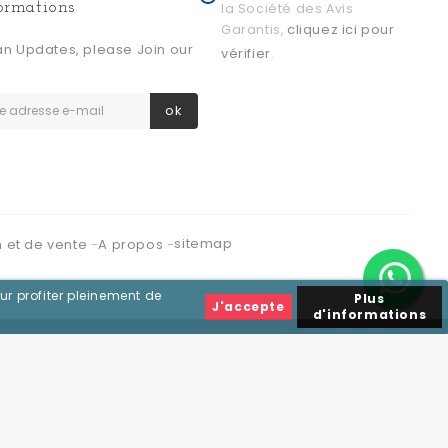
formations
la Société des Avis
cliquez ici pour
Garantis,
an Updates, please Join our
vérifier
.
ok
sitemap
n et de vente
A propos
ur profiter pleinement de
Plus
J'accepte
d'informations