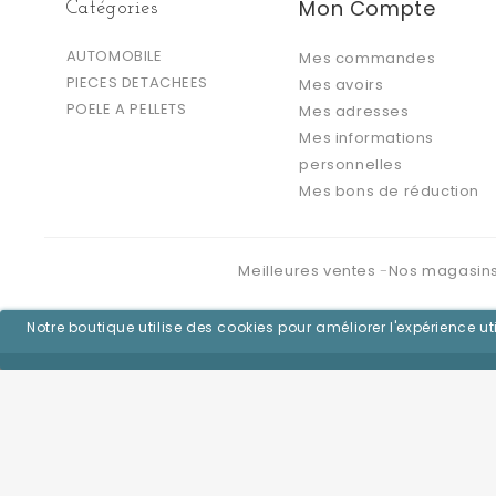
Mon Compte
Catégories
AUTOMOBILE
Mes commandes
PIECES DETACHEES
Mes avoirs
POELE A PELLETS
Mes adresses
Mes informations
personnelles
Mes bons de réduction
Meilleures ventes
Nos magasin
Notre boutique utilise des cookies pour améliorer l'expérience 
©2026 - Logiciel e-commerce par PrestaShop™