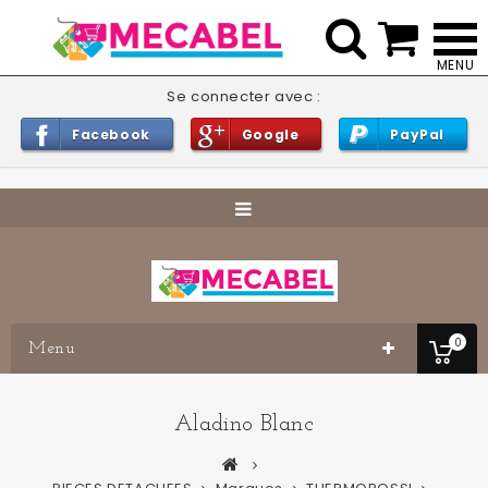


Se connecter avec :
Facebook
Google
PayPal
0
Menu
Aladino Blanc