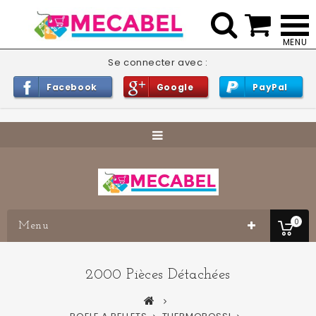


Se connecter avec :
Facebook
Google
PayPal
0
Menu
2000 Pièces Détachées