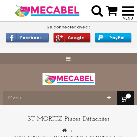


Se connecter avec :
Facebook
Google
PayPal
0
Menu
ST MORITZ Pièces Détachées