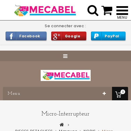


Se connecter avec :
Facebook
Google
PayPal
0
Menu
Micro-Interrupteur