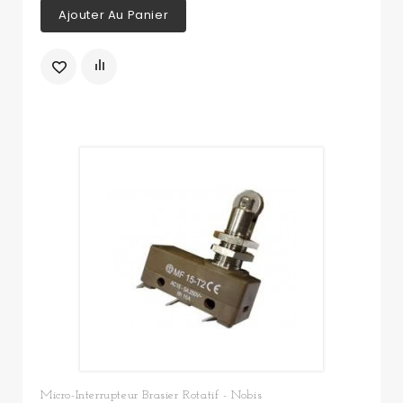
Ajouter Au Panier
Micro-Interrupteur Brasier Rotatif - Nobis