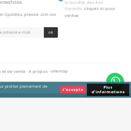
formations
la Société des Avis
cliquez ici pour
Garantis,
an Updates, please Join our
vérifier
.
ok
sitemap
n et de vente
A propos
ur profiter pleinement de
Plus
J'accepte
d'informations