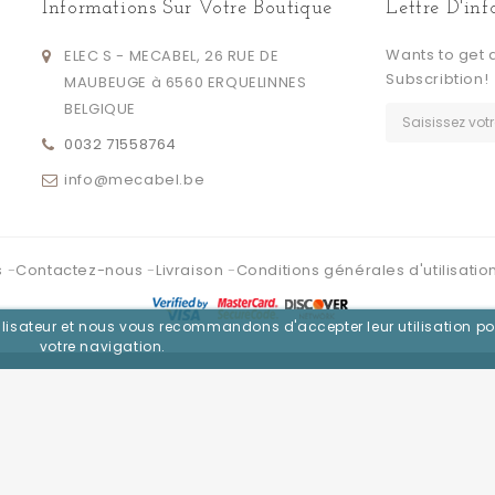
Informations Sur Votre Boutique
Lettre D'in
Wants to get 
ELEC S - MECABEL, 26 RUE DE
Subscribtion!
MAUBEUGE à 6560 ERQUELINNES
BELGIQUE
0032 71558764
info@mecabel.be
s
Contactez-nous
Livraison
Conditions générales d'utilisatio
utilisateur et nous vous recommandons d'accepter leur utilisation po
votre navigation.
Se connecter avec :
Facebook