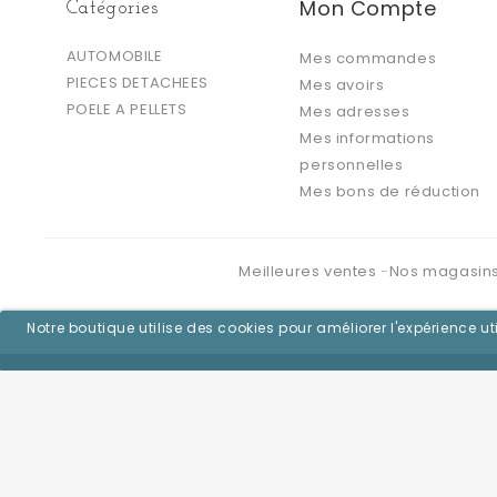
Mon Compte
Catégories
AUTOMOBILE
Mes commandes
PIECES DETACHEES
Mes avoirs
POELE A PELLETS
Mes adresses
Mes informations
personnelles
Mes bons de réduction
Meilleures ventes
Nos magasin
Notre boutique utilise des cookies pour améliorer l'expérience 
©2026 - Logiciel e-commerce par PrestaShop™