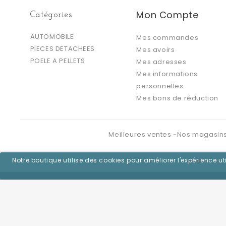
Mon Compte
Catégories
AUTOMOBILE
Mes commandes
PIECES DETACHEES
Mes avoirs
POELE A PELLETS
Mes adresses
Mes informations
personnelles
Mes bons de réduction
Meilleures ventes
Nos magasin
Notre boutique utilise des cookies pour améliorer l'expérience 
©2026 - Logiciel e-commerce par PrestaShop™