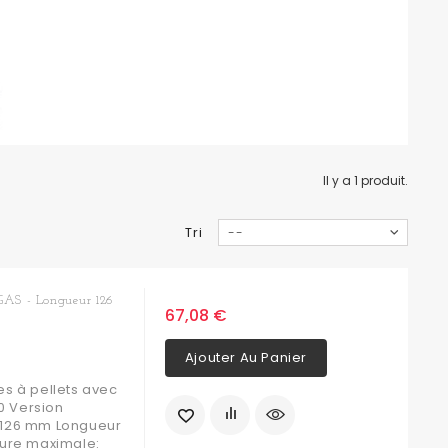
Il y a 1 produit.
Tri
--
 GAS - Longueur 126
67,08 €
Ajouter Au Panier
es à pellets avec
0 Version
: 126 mm Longueur
ure maximale: