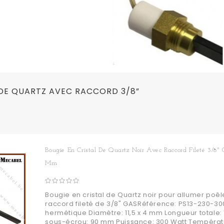
 DE QUARTZ AVEC RACCORD 3/8”
Bougie En Cristal De Quartz Noir Avec Raccord Fileté 3/8"
Mm
Bougie en cristal de Quartz noir pour allumer poêl
raccord fileté de 3/8" GASRéférence: PS13-230-30
hermétique Diamètre: 11,5 x 4 mm Longueur totale
sous-écrou: 90 mm Puissance: 300 Watt Températ