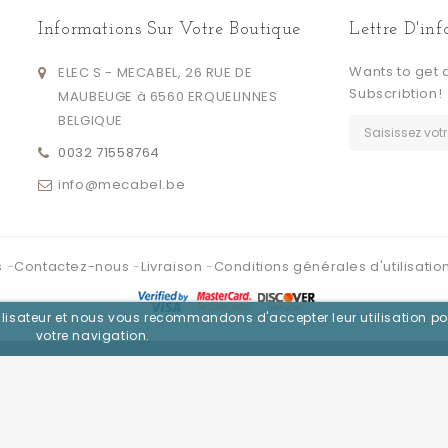
Informations Sur Votre Boutique
Lettre D'in
Wants to get 
ELEC S - MECABEL, 26 RUE DE
Subscribtion!
MAUBEUGE à 6560 ERQUELINNES
BELGIQUE
0032 71558764
info@mecabel.be
s
Contactez-nous
Livraison
Conditions générales d'utilisatio
utilisateur et nous vous recommandons d'accepter leur utilisation po
votre navigation.
Se connecter avec :