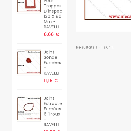
Pour
Trappes
D'inspection
130 X 80
Mm -
RAVELLI
6,66 €
Résultats 1 - 1 sur 1.
Joint
Sonde
Fumées
-
RAVELLI
11,18 €
Joint
Extracteur
Fumées
6 Trous
-
RAVELLI