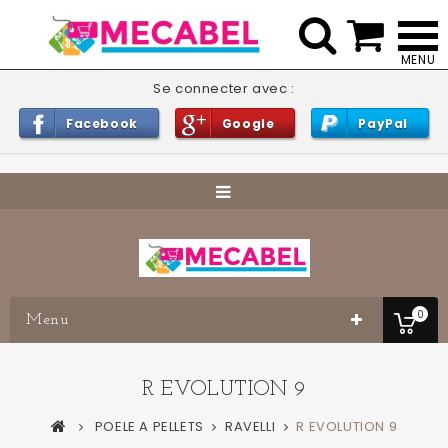


Se connecter avec :
Facebook
Google
PayPal
0
Menu
R EVOLUTION 9
POELE A PELLETS
RAVELLI
R EVOLUTION 9