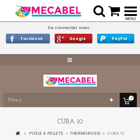


Se connecter avec :
Facebook
Google
PayPal
0
Menu
CUBA 10
POELE A PELLETS
THERMOROSSI
CUBA 10