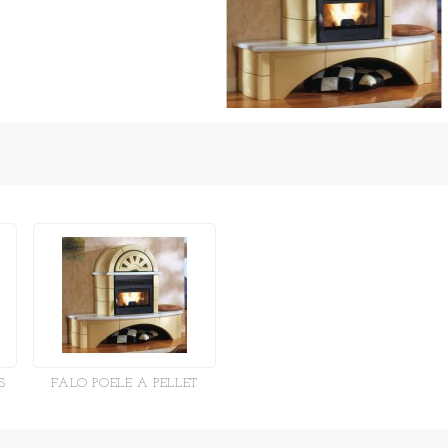
S
FALO POELE A PELLET