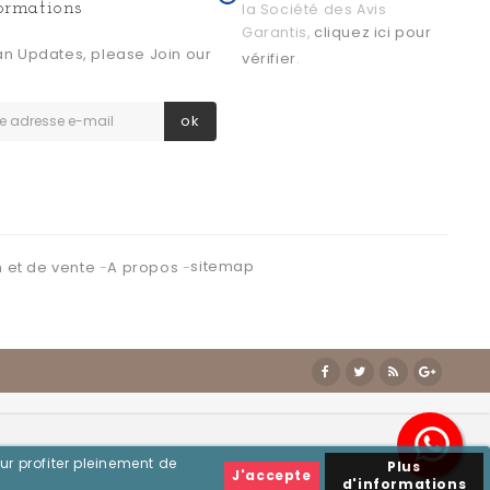
formations
la Société des Avis
cliquez ici pour
Garantis,
an Updates, please Join our
vérifier
.
ok
sitemap
n et de vente
A propos
ur profiter pleinement de
Plus
J'accepte
d'informations