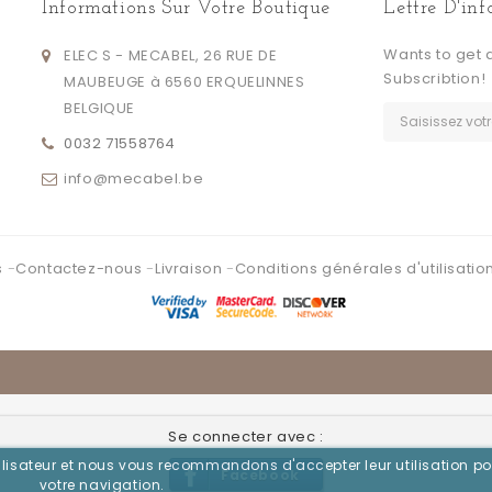
Informations Sur Votre Boutique
Lettre D'in
Wants to get 
ELEC S - MECABEL, 26 RUE DE
Subscribtion!
MAUBEUGE à 6560 ERQUELINNES
BELGIQUE
0032 71558764
info@mecabel.be
s
Contactez-nous
Livraison
Conditions générales d'utilisatio
Se connecter avec :
utilisateur et nous vous recommandons d'accepter leur utilisation po
Facebook
votre navigation.