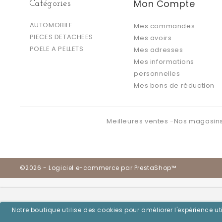
Mon Compte
Catégories
AUTOMOBILE
Mes commandes
PIECES DETACHEES
Mes avoirs
POELE A PELLETS
Mes adresses
Mes informations
personnelles
Mes bons de réduction
Meilleures ventes
Nos magasin
©2026 - Logiciel e-commerce par PrestaShop™
Notre boutique utilise des cookies pour améliorer l'expérience 