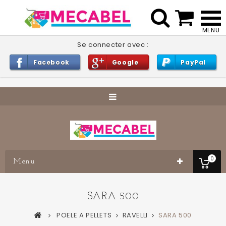


Se connecter avec :
Facebook
Google
PayPal
0
Menu
SARA 500
POELE A PELLETS
RAVELLI
SARA 500