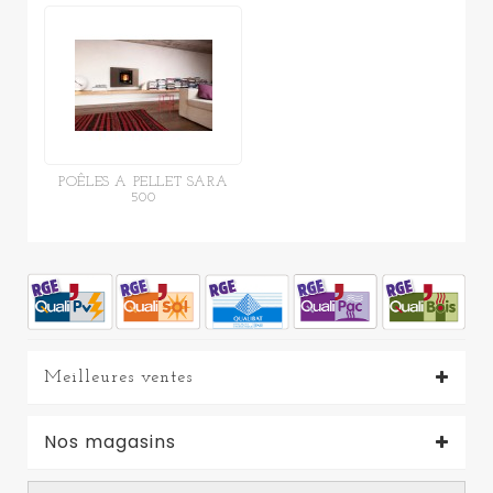
POÊLES A PELLET SARA
500
Meilleures ventes
Nos magasins