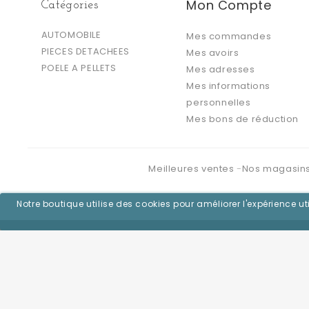
Mon Compte
Catégories
AUTOMOBILE
Mes commandes
PIECES DETACHEES
Mes avoirs
POELE A PELLETS
Mes adresses
Mes informations
personnelles
Mes bons de réduction
Meilleures ventes
Nos magasin
Notre boutique utilise des cookies pour améliorer l'expérience 
©2026 - Logiciel e-commerce par PrestaShop™