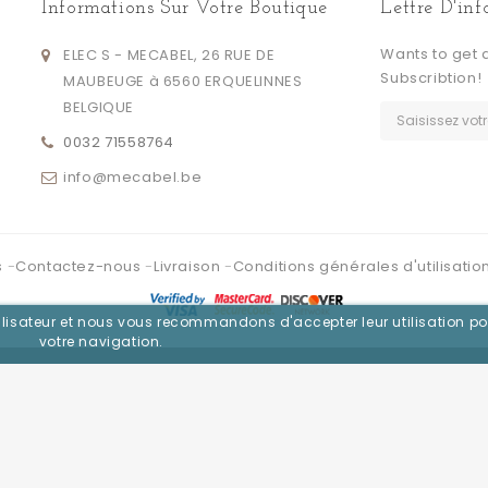
Informations Sur Votre Boutique
Lettre D'in
Wants to get 
ELEC S - MECABEL, 26 RUE DE
Subscribtion!
MAUBEUGE à 6560 ERQUELINNES
BELGIQUE
0032 71558764
info@mecabel.be
s
Contactez-nous
Livraison
Conditions générales d'utilisatio
utilisateur et nous vous recommandons d'accepter leur utilisation po
votre navigation.
Se connecter avec :
Facebook