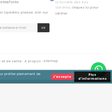
formations
la Société des Avis
cliquez ici pour
Garantis,
an Updates, please Join our
vérifier
.
ok
sitemap
n et de vente
A propos
ur profiter pleinement de
Plus
J'accepte
d'informations