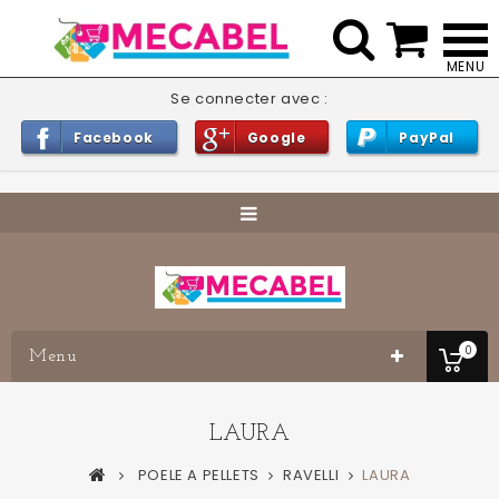


Se connecter avec :
Facebook
Google
PayPal
0
Menu
LAURA
POELE A PELLETS
RAVELLI
LAURA