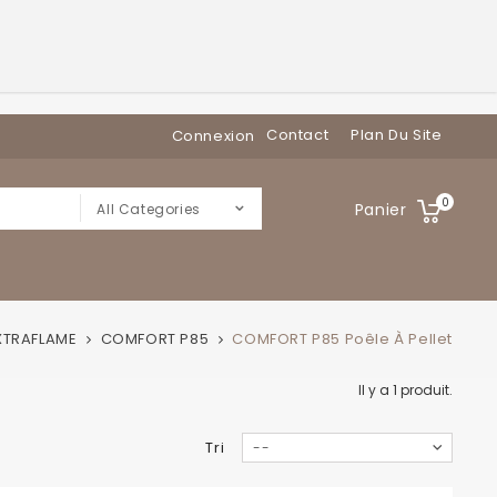
Contact
Plan Du Site
Connexion
0
Panier
All Categories
XTRAFLAME
COMFORT P85
COMFORT P85 Poêle À Pellet
Il y a 1 produit.
Tri
--