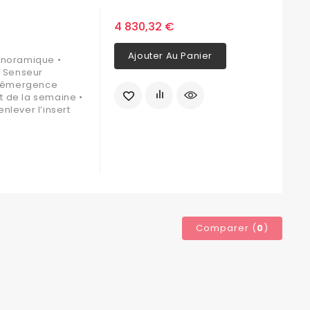
4 830,32 €
Ajouter Au Panier
panoramique •
• Senseur
e émergence
t de la semaine •
nlever l’insert
Comparer (
0
)