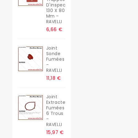
D'inspection
130 X 80
Mm -
RAVELLI
6,66 €
Joint
Sonde
Fumées
-
RAVELLI
11,18 €
Joint
Extracteur
Fumées
6 Trous
-
RAVELLI
15,97 €